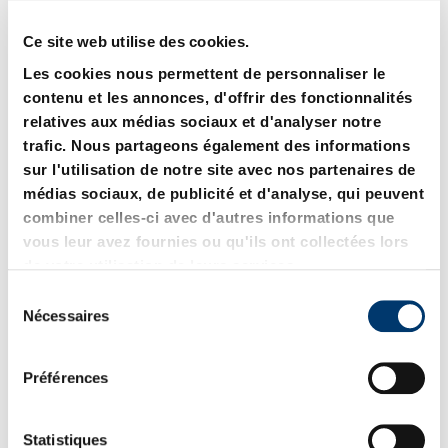
Ce site web utilise des cookies.
Les cookies nous permettent de personnaliser le
contenu et les annonces, d'offrir des fonctionnalités
relatives aux médias sociaux et d'analyser notre
207.45 Bride de fixation
2071.45 Bride de fixation
trafic. Nous partageons également des informations
avec vis
avec vis
sur l'utilisation de notre site avec nos partenaires de
médias sociaux, de publicité et d'analyse, qui peuvent
combiner celles-ci avec d'autres informations que
vous leur avez fournies ou qu'ils ont collectées lors
de votre utilisation de leurs services.
S
Nécessaires
é
l
e
Préférences
c
t
i
Statistiques