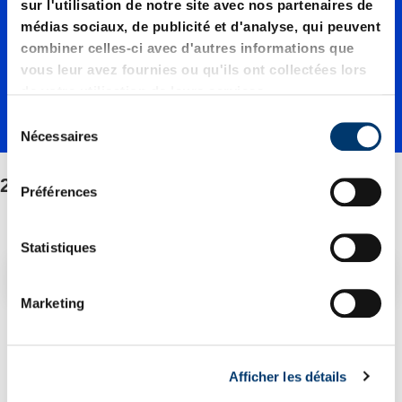
/Fixatio
sur l'utilisation de notre site avec nos partenaires de
médias sociaux, de publicité et d'analyse, qui peuvent
combiner celles-ci avec d'autres informations que
n/Jeu
vous leur avez fournies ou qu'ils ont collectées lors
de votre utilisation de leurs services.
S
de
Nécessaires
é
l
2480.32./Fixation/Jeu de pièces détachées
e
pièces
Préférences
c
t
i
Statistiques
détaché
o
Filtre/tri
n
Marketing
d
es
1 Article trouvé
u
c
Afficher les détails
o
Nouvelle génération disponible – voir alternatives produit
n