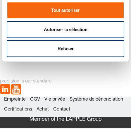
s
Tout autoriser
e
n
t
Autoriser la sélection
e
m
2480.32. Ressort à gaz avec filetage
e
Refuser
n
t
precision is our standard
Empreinte
CGV
Vie privée
Système de dénonciation
Certifications
Achat
Contact
Member of the LÄPPLE Group