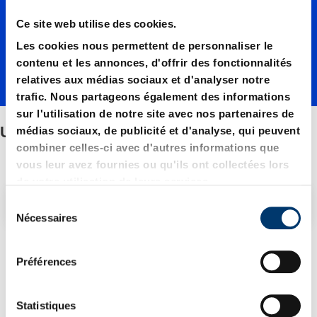
Ce site web utilise des cookies.
Les cookies nous permettent de personnaliser le
contenu et les annonces, d'offrir des fonctionnalités
relatives aux médias sociaux et d'analyser notre
trafic. Nous partageons également des informations
sur l'utilisation de notre site avec nos partenaires de
Unités-ressort
médias sociaux, de publicité et d'analyse, qui peuvent
combiner celles-ci avec d'autres informations que
vous leur avez fournies ou qu'ils ont collectées lors
de votre utilisation de leurs services.
Filtre/tri
S
Nécessaires
é
l
4 Article trouvé
e
Préférences
c
t
i
Statistiques