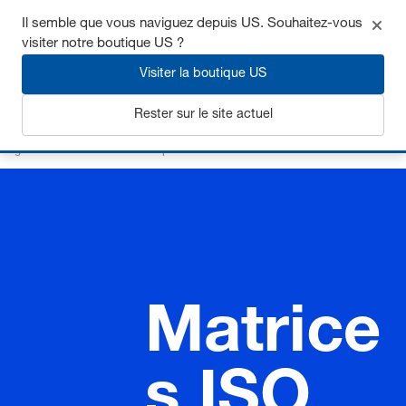
Il semble que vous naviguez depuis US. Souhaitez-vous
visiter notre boutique US ?
Visiter la boutique US
S'inscrire
Rester sur le site actuel
Page d’accueil
Eléments de précision
Matrices
Matrices ISO 8977
Matrice
s ISO