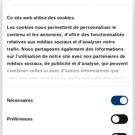
Ce site web utilise des cookies.
Les cookies nous permettent de personnaliser le
contenu et les annonces, d'offrir des fonctionnalités
relatives aux médias sociaux et d'analyser notre
2606. Matrice sans
2607. Matrice avec
collerette, ébauche,
collerette, ébauche,
trafic. Nous partageons également des informations
ISO 8977
ISO 8977
sur l'utilisation de notre site avec nos partenaires de
médias sociaux, de publicité et d'analyse, qui peuvent
combiner celles-ci avec d'autres informations que
vous leur avez fournies ou qu'ils ont collectées lors
de votre utilisation de leurs services.
S
Nécessaires
é
l
e
Préférences
c
t