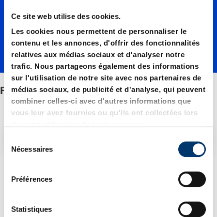
Ce site web utilise des cookies.
cage
Les cookies nous permettent de personnaliser le
contenu et les annonces, d'offrir des fonctionnalités
relatives aux médias sociaux et d'analyser notre
trafic. Nous partageons également des informations
sur l'utilisation de notre site avec nos partenaires de
Retenues de cage
médias sociaux, de publicité et d'analyse, qui peuvent
combiner celles-ci avec d'autres informations que
vous leur avez fournies ou qu'ils ont collectées lors
de votre utilisation de leurs services.
Filtre/tri
S
Nécessaires
é
l
3 Article trouvé
e
Préférences
c
t
i
Statistiques