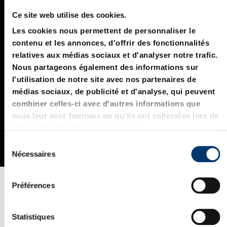
Ce site web utilise des cookies.
Les cookies nous permettent de personnaliser le
contenu et les annonces, d'offrir des fonctionnalités
relatives aux médias sociaux et d'analyser notre trafic.
Nous partageons également des informations sur
l'utilisation de notre site avec nos partenaires de
médias sociaux, de publicité et d'analyse, qui peuvent
combiner celles-ci avec d'autres informations que
vous leur avez fournies ou qu'ils ont collectées lors de
votre utilisation de leurs services.
S
Nécessaires
é
l
e
Préférences
c
t
i
Statistiques
PartCommunity