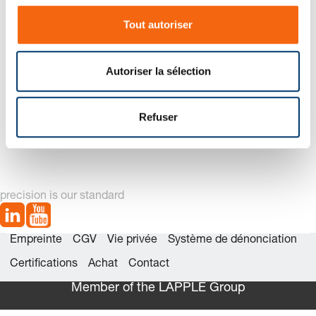
s
Tout autoriser
e
n
t
Autoriser la sélection
e
m
2960.73. Plaque de
2960.89. Plaque de
e
Refuser
guidage, Acier avec
guidage, Bronze avec
n
lubrifiant solide, VDI 3387
lubrifiant solide, VDI 3387
t
precision is our standard
Empreinte
CGV
Vie privée
Système de dénonciation
Certifications
Achat
Contact
Member of the LÄPPLE Group