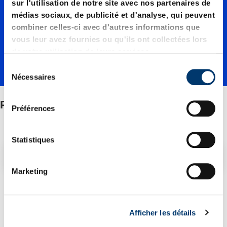
de
sur l'utilisation de notre site avec nos partenaires de
médias sociaux, de publicité et d'analyse, qui peuvent
combiner celles-ci avec d'autres informations que
guidage
vous leur avez fournies ou qu'ils ont collectées lors
de votre utilisation de leurs services.
S
Nécessaires
é
l
Plaques de guidage
e
Préférences
c
t
i
Statistiques
o
Filtre/tri
n
Marketing
d
2 Article trouvé
u
c
Afficher les détails
o
n