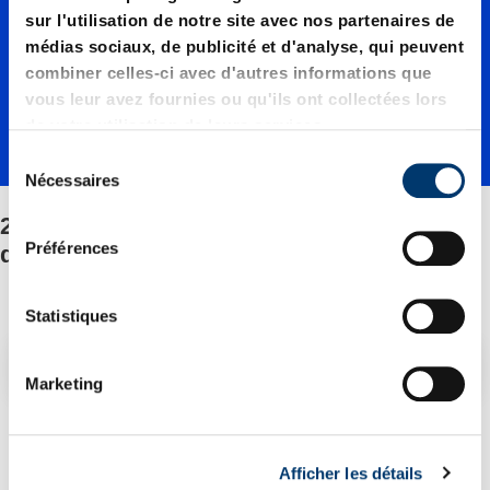
09500./
sur l'utilisation de notre site avec nos partenaires de
médias sociaux, de publicité et d'analyse, qui peuvent
Fixation
combiner celles-ci avec d'autres informations que
vous leur avez fournies ou qu'ils ont collectées lors
de votre utilisation de leurs services.
/Jeu de
S
Nécessaires
é
l
2487.12.09500./Fixation/Jeu de pièces
pièces
e
Préférences
détachées
c
t
détaché
i
Statistiques
o
Filtre/tri
n
es
Marketing
d
u
2 Article trouvé
c
Afficher les détails
o