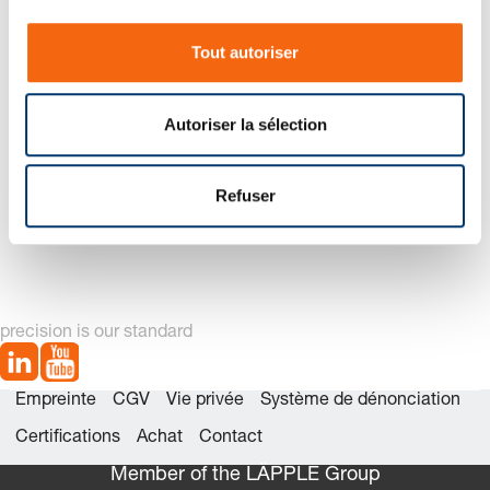
n
Nouvelle génération disponible – voir
s
alternatives produit
Tout autoriser
e
n
t
Autoriser la sélection
e
m
e
Refuser
2487.12.09500 Jeu de
2487.12.09500. Ressort à
n
pièces détachées
gaz POWERLINE
t
precision is our standard
Empreinte
CGV
Vie privée
Système de dénonciation
Certifications
Achat
Contact
Member of the LÄPPLE Group