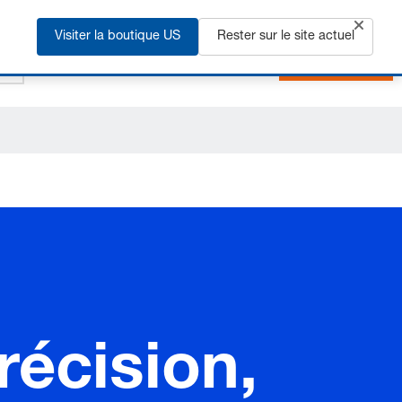
+33 3 90 20 40 40
FR
Visiter la boutique US
Rester sur le site actuel
S'inscrire
récision,