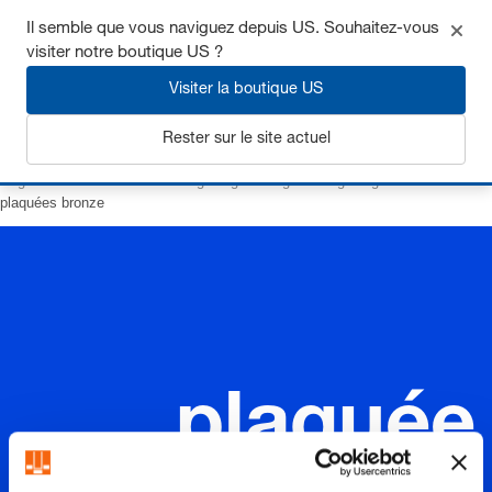
Il semble que vous naviguez depuis US. Souhaitez-vous
visiter notre boutique US ?
Visiter la boutique US
S'inscrire
Rester sur le site actuel
Page d’accueil
Eléments de guidage
Bagues de guidage
à collerette
plaquées bronze
plaquée