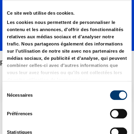
s
Ce site web utilise des cookies.
bronze
Les cookies nous permettent de personnaliser le
contenu et les annonces, d'offrir des fonctionnalités
relatives aux médias sociaux et d'analyser notre
trafic. Nous partageons également des informations
sur l'utilisation de notre site avec nos partenaires de
médias sociaux, de publicité et d'analyse, qui peuvent
plaquées bronze
combiner celles-ci avec d'autres informations que
vous leur avez fournies ou qu'ils ont collectées lors
de votre utilisation de leurs services.
S
Filtre/tri
Nécessaires
é
l
e
3 Article trouvé
Préférences
c
t
i
Statistiques