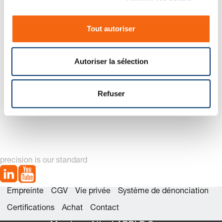
es
n
Nouvelle génération disponible – voir alternatives produit
s
Tout autoriser
e
n
t
Autoriser la sélection
e
m
e
Refuser
2487.12.33.01500. Ressort à gaz POWERLINE, avec base
n
de ressort renforcée
t
precision is our standard
Empreinte
CGV
Vie privée
Système de dénonciation
Certifications
Achat
Contact