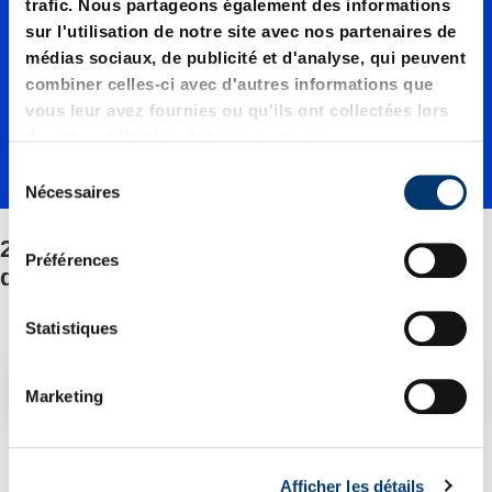
trafic. Nous partageons également des informations
33.0150
sur l'utilisation de notre site avec nos partenaires de
médias sociaux, de publicité et d'analyse, qui peuvent
combiner celles-ci avec d'autres informations que
0./Fixati
vous leur avez fournies ou qu'ils ont collectées lors
de votre utilisation de leurs services.
on/Jeu
S
Nécessaires
é
l
2487.12.33.01500./Fixation/Jeu de pièces
de
e
Préférences
détachées
c
t
pièces
i
Statistiques
o
n
Filtre/tri
Marketing
détaché
d
u
1 Article trouvé
c
Afficher les détails
o