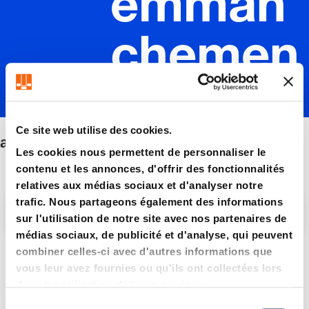
emman
chemen
t
Ce site web utilise des cookies.
a emmanchement conique
conique
Les cookies nous permettent de personnaliser le
contenu et les annonces, d'offrir des fonctionnalités
relatives aux médias sociaux et d'analyser notre
trafic. Nous partageons également des informations
Filtre/tri
sur l'utilisation de notre site avec nos partenaires de
médias sociaux, de publicité et d'analyse, qui peuvent
combiner celles-ci avec d'autres informations que
6 Article trouvé
vous leur avez fournies ou qu'ils ont collectées lors
de votre utilisation de leurs services.
S