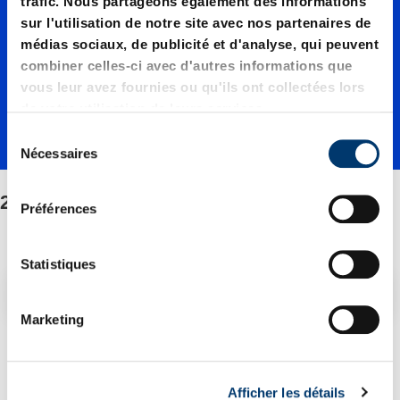
trafic. Nous partageons également des informations
/Fixatio
sur l'utilisation de notre site avec nos partenaires de
médias sociaux, de publicité et d'analyse, qui peuvent
combiner celles-ci avec d'autres informations que
n/Jeu
vous leur avez fournies ou qu'ils ont collectées lors
de votre utilisation de leurs services.
S
de
Nécessaires
é
l
2480.22./Fixation/Jeu de pièces détachées
e
pièces
Préférences
c
t
i
Statistiques
détaché
o
Filtre/tri
n
Marketing
d
es
2 Article trouvé
u
c
Afficher les détails
o