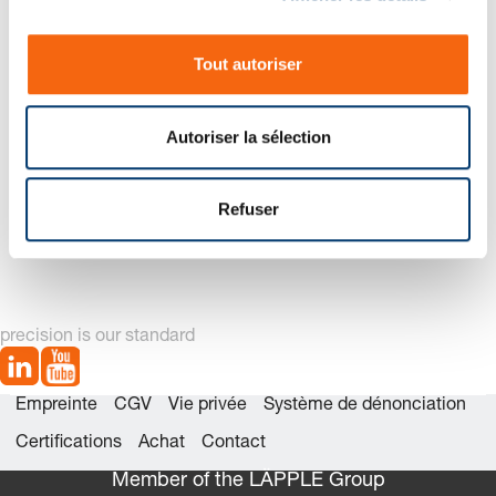
n
s
Tout autoriser
e
n
t
Autoriser la sélection
e
m
2484.13.07500 Jeu de
2484.13.07500. Ressort à
e
Refuser
pièces détachées
gaz LCF, avec
n
amortisseur
t
precision is our standard
Empreinte
CGV
Vie privée
Système de dénonciation
Certifications
Achat
Contact
Member of the LÄPPLE Group