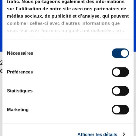
07500./
trafic. Nous partageons également des informations
sur l'utilisation de notre site avec nos partenaires de
médias sociaux, de publicité et d'analyse, qui peuvent
Fixation
combiner celles-ci avec d'autres informations que
vous leur avez fournies ou qu'ils ont collectées lors
de votre utilisation de leurs services.
/Jeu de
S
Nécessaires
é
2484.13.07500./Fixation/Jeu de pièces
l
pièces
e
détachées
Préférences
c
t
détaché
i
Statistiques
o
Filtre/tri
n
es
Marketing
d
u
2 Article trouvé
c
Afficher les détails
o