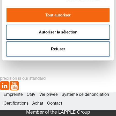
n
s
Tout autoriser
e
n
t
Autoriser la sélection
e
m
3487.12.01000 Jeu de
3487.12.01000. Ressort à
e
Refuser
pièces détachées
gaz MOULD LINE
n
t
precision is our standard
Empreinte
CGV
Vie privée
Système de dénonciation
Certifications
Achat
Contact
Member of the LÄPPLE Group