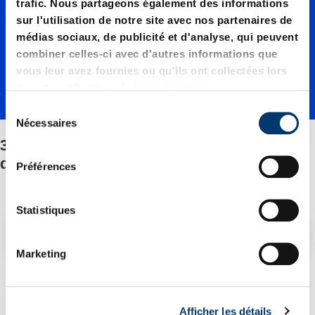
01000./
trafic. Nous partageons également des informations
sur l'utilisation de notre site avec nos partenaires de
médias sociaux, de publicité et d'analyse, qui peuvent
Fixation
combiner celles-ci avec d'autres informations que
vous leur avez fournies ou qu'ils ont collectées lors
de votre utilisation de leurs services.
/Jeu de
S
Nécessaires
é
3487.12.01000./Fixation/Jeu de pièces
l
pièces
e
détachées
Préférences
c
t
détaché
i
Statistiques
o
Filtre/tri
n
es
Marketing
d
u
2 Article trouvé
c
Afficher les détails
o