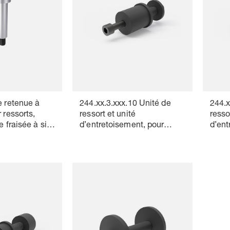
e retenue à
244.xx.3.xxx.10 Unité de
244.x
 ressorts,
ressort et unité
resso
e fraisée à six-
d’entretoisement, pour
d’ent
ressorts hélicoïdaux, pour
resso
faible hauteur de montage,
faibl
sans bague entretoise
avec 