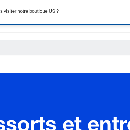
ceholder.sku
 visiter notre boutique US ?
ceholder.name
ceholder.category
ssorts et ent