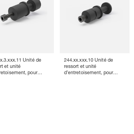
x.3.xxx.11 Unité de
244.xx.xxx.10 Unité de
rt et unité
ressort et unité
retoisement, pour
d’entretoisement, pour
rts hélicoïdaux, pour
ressorts hélicoïdaux, sans
e hauteur de montage,
bague entretoise
bague entretoise