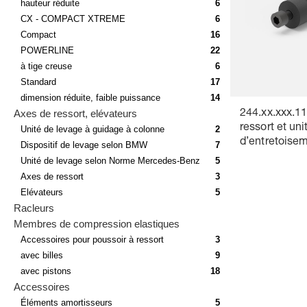
hauteur réduite
6
CX - COMPACT XTREME
6
Compact
16
POWERLINE
22
à tige creuse
6
Standard
17
dimension réduite, faible puissance
14
Axes de ressort, elévateurs
244.xx.xxx.11
ressort et uni
Unité de levage à guidage à colonne
2
d’entretoisem
Dispositif de levage selon BMW
7
ressorts héli
Unité de levage selon Norme Mercedes-Benz
5
bague entret
Axes de ressort
3
Elévateurs
5
Racleurs
Membres de compression elastiques
Accessoires pour poussoir à ressort
3
avec billes
9
avec pistons
18
Accessoires
Éléments amortisseurs
5