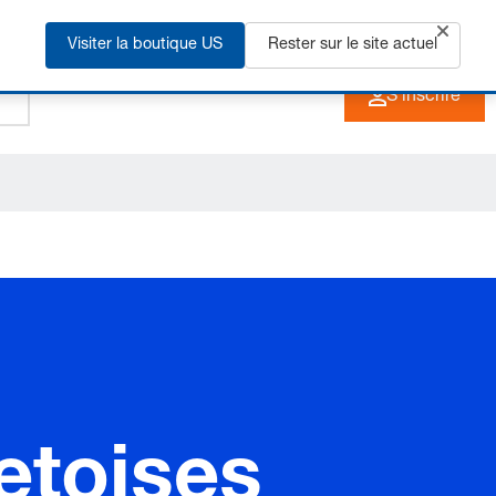
Visiter la boutique US
+33 3 90 20 40 40
Rester sur le site actuel
FR
S'inscrire
retoises