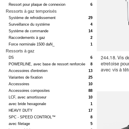
Ressort pour plaque de connexion
6
Ressorts à gaz temporisés
Système de refroidissement
29
Surveillance du systéme
4
Système de commande
14
Raccordements à gaz
2
Force norminale 1500 daN_
1
Ressorts à gaz
DS
6
244.18. Vis d
POWERLINE, avec base de ressort renforcée
8
etretoise pour
avec vis à têt
Accessoires d'entretien
13
pans creux
Variantes de fixation
25
Accessoires
10
Accessoires composites
88
LCF, avec amortisseur
10
avec bride hexagonale
1
HEAVY DUTY
17
SPC - SPEED CONTROL™
8
avec filetage
5