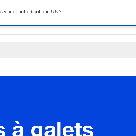
ceholder.sku
 visiter notre boutique US ?
ceholder.name
ceholder.category
 à galets