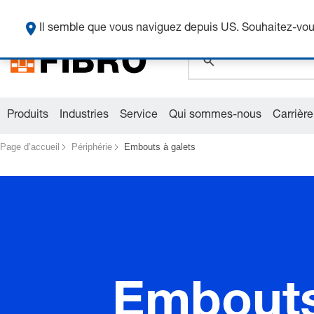
global.search.pla
Il semble que vous naviguez depuis US. Souhaitez-vous
global.search.pla
global.search.pla
Produits
Industries
Service
Qui sommes-nous
Carrière
Page d’accueil
Périphérie
Embouts à galets
Embouts