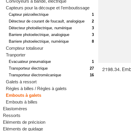
Convoyeurs à bande, électrique
Capteurs pour la découpe et l’emboutissage
Capteur piézoélectrique
1
Détecteur de courant de foucault, analogique
2
Détecteur photoélectrique, numérique
3
Barriere photoelectrique, analogique
3
Barriere photoelectrique, numérique
8
Compteur totaliseur
Tranporter
Evacuateur pneumatique
1
Transporteur électrique
27
2198.34. Embo
Transporteur électromécanique
16
Galets à ressort
Règles à billes / Règles à galets
Embouts à galets
Embouts à billes
Elastomères
Ressorts
Eléments de précision
Eléments de guidage