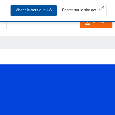
Visiter la boutique US
+33 3 90 20 40 40
Rester sur le site actuel
FR
S'inscrire