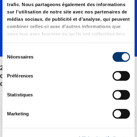
07500./
trafic. Nous partageons également des informations
sur l'utilisation de notre site avec nos partenaires de
médias sociaux, de publicité et d'analyse, qui peuvent
Plaques
combiner celles-ci avec d'autres informations que
vous leur avez fournies ou qu'ils ont collectées lors
de votre utilisation de leurs services.
de pied
S
Nécessaires
é
l
2490.14.07500./Plaques de pied
d’adapt
e
d’adaptateur/Fixation/Jeu de pièces
Préférences
c
détachées
t
ateur/Fi
i
Statistiques
o
n
xation/J
Filtre/tri
Marketing
d
u
c
2 Article trouvé