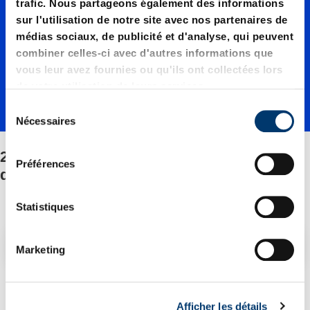
trafic. Nous partageons également des informations
33.0100
sur l'utilisation de notre site avec nos partenaires de
médias sociaux, de publicité et d'analyse, qui peuvent
combiner celles-ci avec d'autres informations que
0./Fixati
vous leur avez fournies ou qu'ils ont collectées lors
de votre utilisation de leurs services.
on/Jeu
S
Nécessaires
é
l
2487.12.33.01000./Fixation/Jeu de pièces
de
e
Préférences
détachées
c
t
pièces
i
Statistiques
o
n
Filtre/tri
Marketing
détaché
d
u
1 Article trouvé
c
Afficher les détails
o