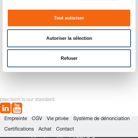
es
n
Nouvelle génération disponible – voir alternatives produit
s
Tout autoriser
e
n
t
Autoriser la sélection
e
m
e
Refuser
2487.12.33.01000. Ressort à gaz POWERLINE, avec base
n
de ressort renforcée
t
precision is our standard
Empreinte
CGV
Vie privée
Système de dénonciation
Certifications
Achat
Contact