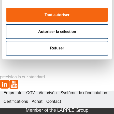
Nouvelle génération disponible – voir
n
alternatives produit
s
Tout autoriser
e
n
t
Autoriser la sélection
e
m
2485.12.01500 Jeu de
2485.12.01500. Ressort à
e
Refuser
pièces détachées
gaz à hauteur réduite
n
t
precision is our standard
Empreinte
CGV
Vie privée
Système de dénonciation
Certifications
Achat
Contact
Member of the LÄPPLE Group