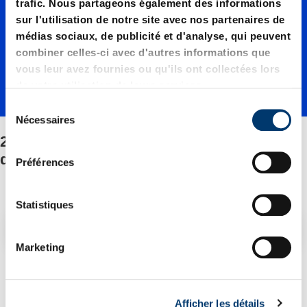
01500./
trafic. Nous partageons également des informations
sur l'utilisation de notre site avec nos partenaires de
médias sociaux, de publicité et d'analyse, qui peuvent
Fixation
combiner celles-ci avec d'autres informations que
vous leur avez fournies ou qu'ils ont collectées lors
de votre utilisation de leurs services.
/Jeu de
S
Nécessaires
é
2485.12.01500./Fixation/Jeu de pièces
l
pièces
e
détachées
Préférences
c
t
détaché
i
Statistiques
o
Filtre/tri
n
es
Marketing
d
u
2 Article trouvé
c
Afficher les détails
o