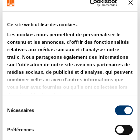
Ce site web utilise des cookies.
Les cookies nous permettent de personnaliser le
contenu et les annonces, d'offrir des fonctionnalités
relatives aux médias sociaux et d'analyser notre
2489.00.40.52 Vanne 5/2
2489.00.41.32 Vanne 3/2
voies, pneumatique
voies, électro-
trafic. Nous partageons également des informations
pneumatique
sur l'utilisation de notre site avec nos partenaires de
médias sociaux, de publicité et d'analyse, qui peuvent
combiner celles-ci avec d'autres informations que
vous leur avez fournies ou qu'ils ont collectées lors
de votre utilisation de leurs services.
S
Nécessaires
é
l
e
Préférences
c