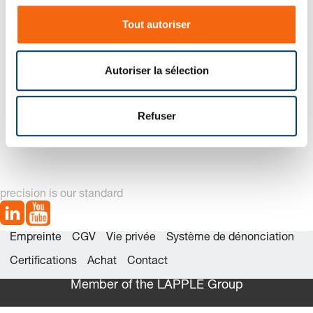
s
Tout autoriser
e
n
t
Autoriser la sélection
e
m
2487.12.00320. Ressort à gaz POWERLINE
e
Refuser
n
t
precision is our standard
Empreinte
CGV
Vie privée
Système de dénonciation
Certifications
Achat
Contact
Member of the LÄPPLE Group