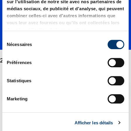
00320./
sur l'utilisation de notre site avec nos partenaires de
médias sociaux, de publicité et d'analyse, qui peuvent
combiner celles-ci avec d'autres informations que
Fixation
vous leur avez fournies ou qu'ils ont collectées lors
de votre utilisation de leurs services.
S
Nécessaires
é
l
2487.12.00320./Fixation
e
Préférences
c
t
i
Statistiques
o
Filtre/tri
n
Marketing
d
1 Article trouvé
u
c
Afficher les détails
o
Nouvelle génération disponible – voir alternatives produit
n