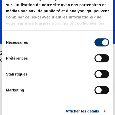
01000./
sur l'utilisation de notre site avec nos partenaires de
médias sociaux, de publicité et d'analyse, qui peuvent
Fixation
combiner celles-ci avec d'autres informations que
vous leur avez fournies ou qu'ils ont collectées lors
de votre utilisation de leurs services.
/Jeu de
S
Nécessaires
é
l
2487.12.01000./Fixation/Jeu de pièces
pièces
e
Préférences
détachées
c
t
détaché
i
Statistiques
o
Filtre/tri
n
es
Marketing
d
u
2 Article trouvé
c
Afficher les détails
o