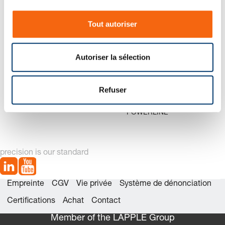
n
Nouvelle génération disponible – voir
s
alternatives produit
Tout autoriser
e
n
t
Autoriser la sélection
e
m
e
Refuser
2487.12.01000 Jeu de
2487.12.01000._.1
n
pièces détachées
Ressort à gaz
t
POWERLINE
precision is our standard
Empreinte
CGV
Vie privée
Système de dénonciation
Certifications
Achat
Contact
Member of the LÄPPLE Group