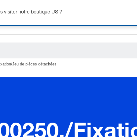
ceholder.sku
 visiter notre boutique US ?
ceholder.name
ceholder.category
ixation/Jeu de pièces détachées
00250./Fixat