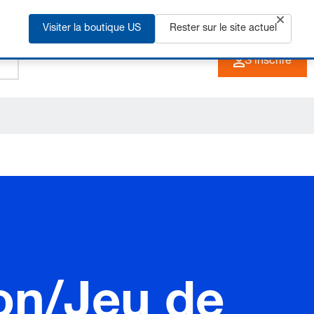
Visiter la boutique US
+33 3 90 20 40 40
Rester sur le site actuel
FR
S'inscrire
ion/Jeu de