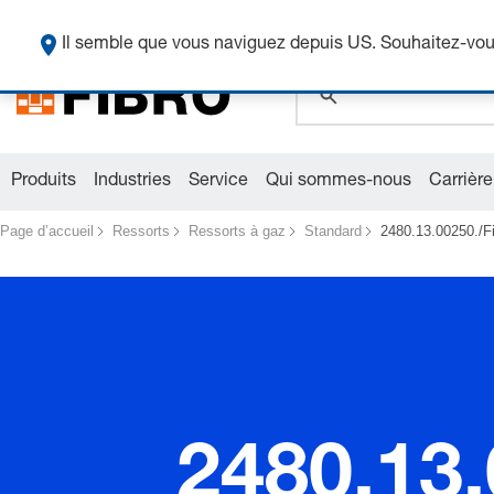
global.search.pla
Il semble que vous naviguez depuis US. Souhaitez-vous
global.search.pla
global.search.pla
Produits
Industries
Service
Qui sommes-nous
Carrière
Page d’accueil
Ressorts
Ressorts à gaz
Standard
2480.13.00250./F
2480.13.