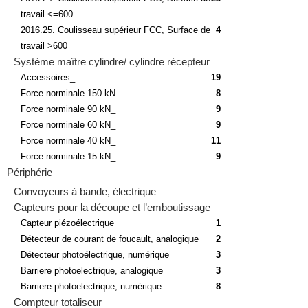
travail <=600
2016.25. Coulisseau supérieur FCC, Surface de
4
travail >600
Système maître cylindre/ cylindre récepteur
Accessoires_
19
Force norminale 150 kN_
8
Force norminale 90 kN_
9
Force norminale 60 kN_
9
Force norminale 40 kN_
11
Force norminale 15 kN_
9
Périphérie
Convoyeurs à bande, électrique
Capteurs pour la découpe et l’emboutissage
Capteur piézoélectrique
1
Détecteur de courant de foucault, analogique
2
Détecteur photoélectrique, numérique
3
Barriere photoelectrique, analogique
3
Barriere photoelectrique, numérique
8
Compteur totaliseur