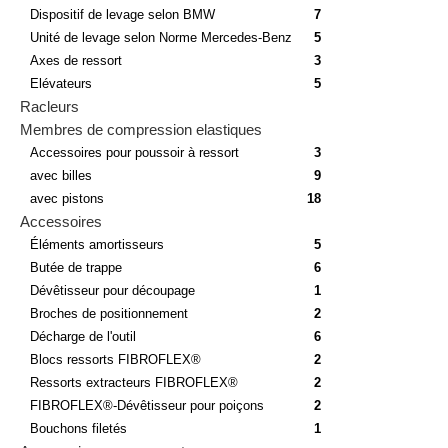
Dispositif de levage selon BMW
7
Unité de levage selon Norme Mercedes-Benz
5
Axes de ressort
3
Elévateurs
5
Racleurs
Membres de compression elastiques
Accessoires pour poussoir à ressort
3
avec billes
9
avec pistons
18
Accessoires
Éléments amortisseurs
5
Butée de trappe
6
Dévêtisseur pour découpage
1
Broches de positionnement
2
Décharge de l'outil
6
Blocs ressorts FIBROFLEX®
2
Ressorts extracteurs FIBROFLEX®
2
FIBROFLEX®-Dévêtisseur pour poiçons
2
Bouchons filetés
1