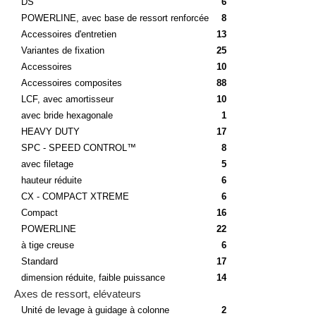
DS
6
POWERLINE, avec base de ressort renforcée
8
Accessoires d'entretien
13
Variantes de fixation
25
Accessoires
10
Accessoires composites
88
LCF, avec amortisseur
10
avec bride hexagonale
1
HEAVY DUTY
17
SPC - SPEED CONTROL™
8
avec filetage
5
hauteur réduite
6
CX - COMPACT XTREME
6
Compact
16
POWERLINE
22
à tige creuse
6
Standard
17
dimension réduite, faible puissance
14
Axes de ressort, elévateurs
Unité de levage à guidage à colonne
2