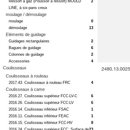
Ressort à gaz (Poussoir à ressort) MOULD
2
LINE, à six-pans creux
moulage / démoulage
moulage
0
démoulage
13
Eléments de guidage
Guidages rectangulaires
2
Bagues de guidage
6
Colonnes de guidage
2
Accessories
4
Coulisseaux
2480.13.0025
Coulisseaux à rouleau
2017.43. Coulisseaux à rouleau FRC
4
Coulisseaux à came
2016.27. Coulisseau supérieur FCC-LV-C
6
2016.26. Coulisseau supérieur FCC-LV
6
2016.14. Coulisseau inférieur FSAC
1
2016.11. Coulisseau inférieur FEAC
1
2016.15. Coulisseau inférieur FCC-HV
8
2016.24. Coulisseau supérieur FCC, Surface de
23