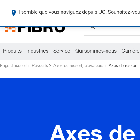
global.search.pla
Il semble que vous naviguez depuis US. Souhaitez-vous
Produits
Industries
Service
Qui sommes-nous
Carrière
Page d’accueil
Ressorts
Axes de ressort, elévateurs
Axes de ressort
Axes de 