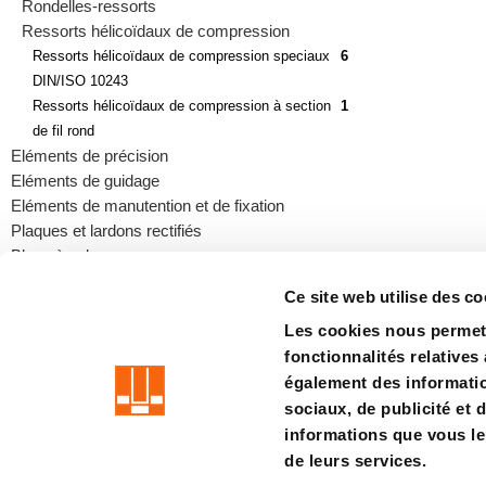
Rondelles-ressorts
Ressorts hélicoïdaux de compression
Ressorts hélicoïdaux de compression speciaux
6
DIN/ISO 10243
Ressorts hélicoïdaux de compression à section
1
de fil rond
Eléments de précision
Eléments de guidage
Eléments de manutention et de fixation
Plaques et lardons rectifiés
Blocs à colonnes
Ce site web utilise des co
Les cookies nous permett
fonctionnalités relatives
precision is our standard
également des information
sociaux, de publicité et 
Empreinte
CGV
Vie privée
Système de dénonciation
Ce
informations que vous leu
de leurs services.