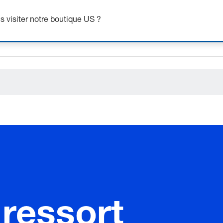
ceholder.category
 visiter notre boutique US ?
ressort