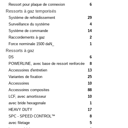
Ressort pour plaque de connexion
6
Ressorts à gaz temporisés
Système de refroidissement
29
Surveillance du systéme
4
Système de commande
14
Raccordements à gaz
2
Force norminale 1500 daN_
1
Ressorts à gaz
DS
6
POWERLINE, avec base de ressort renforcée
8
Accessoires d'entretien
13
Variantes de fixation
25
Accessoires
10
Accessoires composites
88
LCF, avec amortisseur
10
avec bride hexagonale
1
HEAVY DUTY
17
SPC - SPEED CONTROL™
8
avec filetage
5