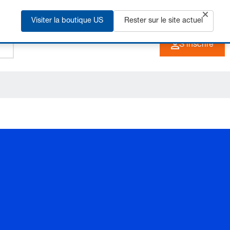
Visiter la boutique US
+33 3 90 20 40 40
Rester sur le site actuel
FR
S'inscrire