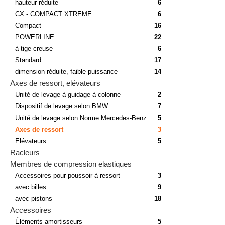
hauteur réduite
6
CX - COMPACT XTREME
6
Compact
16
POWERLINE
22
à tige creuse
6
Standard
17
dimension réduite, faible puissance
14
Axes de ressort, elévateurs
Unité de levage à guidage à colonne
2
Dispositif de levage selon BMW
7
Unité de levage selon Norme Mercedes-Benz
5
Axes de ressort
3
Elévateurs
5
Racleurs
Membres de compression elastiques
Accessoires pour poussoir à ressort
3
avec billes
9
avec pistons
18
Accessoires
Éléments amortisseurs
5