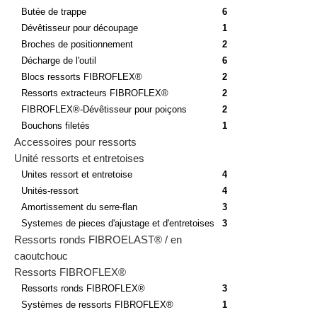
Butée de trappe
6
Dévêtisseur pour découpage
1
Broches de positionnement
2
Décharge de l'outil
6
Blocs ressorts FIBROFLEX®
2
Ressorts extracteurs FIBROFLEX®
2
FIBROFLEX®-Dévêtisseur pour poiçons
2
Bouchons filetés
1
Accessoires pour ressorts
Unité ressorts et entretoises
Unites ressort et entretoise
4
Unités-ressort
4
Amortissement du serre-flan
3
Systemes de pieces d'ajustage et d'entretoises
3
Ressorts ronds FIBROELAST® / en
caoutchouc
Ressorts FIBROFLEX®
Ressorts ronds FIBROFLEX®
3
Systèmes de ressorts FIBROFLEX®
1