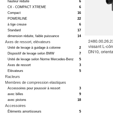
hauteur réduite
6
CX - COMPACT XTREME
6
Compact
16
POWERLINE
22
à tige creuse
6
Standard
17
dimension réduite, faible puissance
14
Axes de ressort, elévateurs
2480.00.26.2
vissant L-côn
Unité de levage à guidage à colonne
2
DN10, orient
Dispositif de levage selon BMW
7
Unité de levage selon Norme Mercedes-Benz
5
Axes de ressort
3
Elévateurs
5
Racleurs
Membres de compression elastiques
Accessoires pour poussoir à ressort
3
avec billes
9
avec pistons
18
Accessoires
Éléments amortisseurs
5