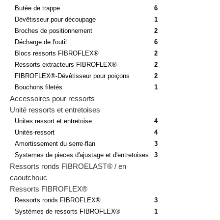
Butée de trappe
6
Dévêtisseur pour découpage
1
Broches de positionnement
2
Décharge de l'outil
6
Blocs ressorts FIBROFLEX®
2
Ressorts extracteurs FIBROFLEX®
2
FIBROFLEX®-Dévêtisseur pour poiçons
2
Bouchons filetés
1
Accessoires pour ressorts
Unité ressorts et entretoises
Unites ressort et entretoise
4
Unités-ressort
4
Amortissement du serre-flan
3
Systemes de pieces d'ajustage et d'entretoises
3
Ressorts ronds FIBROELAST® / en
caoutchouc
Ressorts FIBROFLEX®
Ressorts ronds FIBROFLEX®
3
Systèmes de ressorts FIBROFLEX®
1