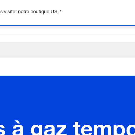
ceholder.sku
 visiter notre boutique US ?
ceholder.name
ceholder.category
s à gaz tempo