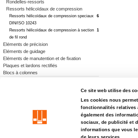
Rondelles-ressorts
Ressorts hélicoïdaux de compression
Ressorts hélicoïdaux de compression speciaux
6
DIN/ISO 10243
Ressorts hélicoïdaux de compression à section
1
de fil rond
Eléments de précision
Eléments de guidage
Eléments de manutention et de fixation
Plaques et lardons rectifiés
Blocs à colonnes
Ce site web utilise des co
Les cookies nous permett
precision is our standard
fonctionnalités relatives
également des information
Empreinte
CGV
Vie privée
Système de dénonciation
Ce
sociaux, de publicité et 
informations que vous leu
de leurs services.