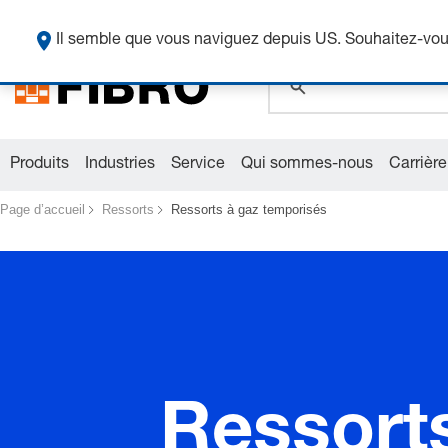
global.search.pla
Il semble que vous naviguez depuis US. Souhaitez-vous
global.search.pla
global.search.pla
Produits
Industries
Service
Qui sommes-nous
Carrière
Page d’accueil
Ressorts
Ressorts à gaz temporisés
Ressort