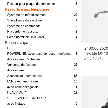
Ressort pour plaque de connexion
6
Ressorts à gaz temporisés
Système de refroidissement
29
Surveillance du systéme
4
Système de commande
14
Raccordements à gaz
2
Force norminale 1500 daN_
1
Ressorts à gaz
DS
6
2480.00.25.0
POWERLINE, avec base de ressort renforcée
8
flexible DN1
24°, 45°/45°
Accessoires d'entretien
13
Variantes de fixation
25
Accessoires
10
Accessoires composites
88
LCF, avec amortisseur
10
avec bride hexagonale
1
HEAVY DUTY
17
SPC - SPEED CONTROL™
8
avec filetage
5