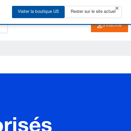
Visiter la boutique US
+33 3 90 20 40 40
Rester sur le site actuel
FR
S'inscrire
risés