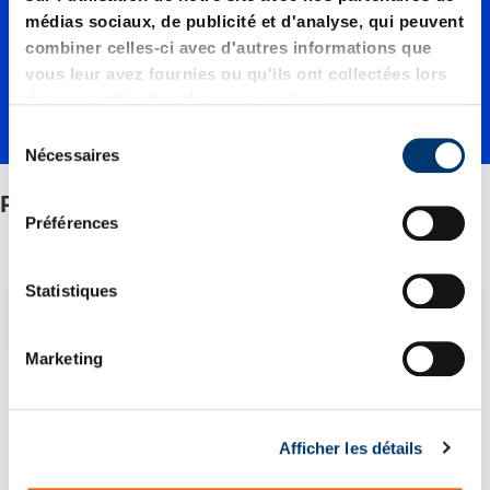
médias sociaux, de publicité et d'analyse, qui peuvent
combiner celles-ci avec d'autres informations que
vous leur avez fournies ou qu'ils ont collectées lors
de votre utilisation de leurs services.
S
Nécessaires
é
l
Plaques d'acier
e
Préférences
c
t
i
Statistiques
Filtre/tri
o
n
Marketing
d
1 Article trouvé
u
c
Afficher les détails
o
n